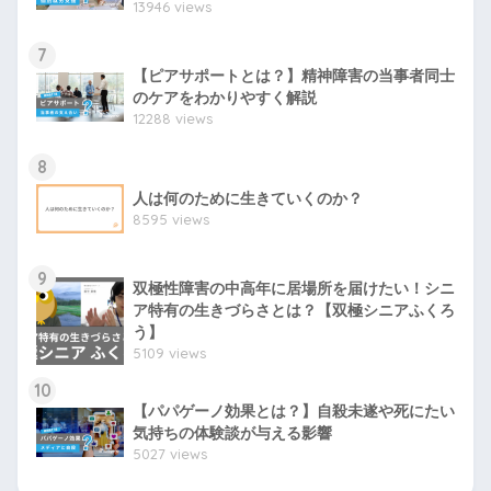
13946 views
7
【ピアサポートとは？】精神障害の当事者同士
のケアをわかりやすく解説
12288 views
8
人は何のために生きていくのか？
8595 views
9
双極性障害の中高年に居場所を届けたい！シニ
ア特有の生きづらさとは？【双極シニアふくろ
う】
5109 views
10
【パパゲーノ効果とは？】自殺未遂や死にたい
気持ちの体験談が与える影響
5027 views