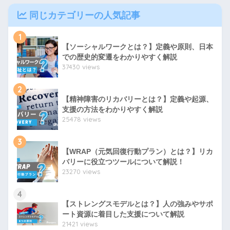
同じカテゴリーの人気記事
1
【ソーシャルワークとは？】定義や原則、日本
での歴史的変遷をわかりやすく解説
37430 views
2
【精神障害のリカバリーとは？】定義や起源、
支援の方法をわかりやすく解説
25478 views
3
【WRAP（元気回復行動プラン）とは？】リカ
バリーに役立つツールについて解説！
23270 views
4
【ストレングスモデルとは？】人の強みやサポ
ート資源に着目した支援について解説
21421 views