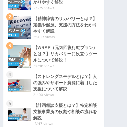
かりやすく解説
37379 views
2
【精神障害のリカバリーとは？】
定義や起源、支援の方法をわかり
やすく解説
25409 views
3
【WRAP（元気回復行動プラン）
とは？】リカバリーに役立つツー
ルについて解説！
23248 views
4
【ストレングスモデルとは？】人
の強みやサポート資源に着目した
支援について解説
21400 views
5
【計画相談支援とは？】特定相談
支援事業所の役割や相談の流れを
解説
18147 views