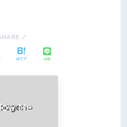
SHARE
LINE
ア
はてブ
llow Me