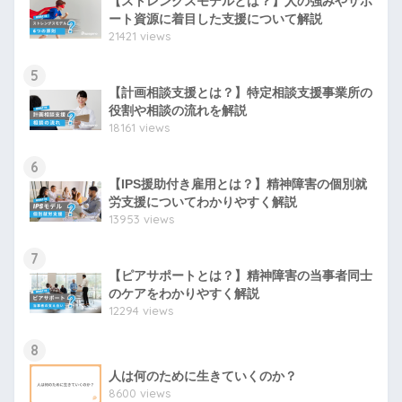
【ストレングスモデルとは？】人の強みやサポ
ート資源に着目した支援について解説
21421 views
5
【計画相談支援とは？】特定相談支援事業所の
役割や相談の流れを解説
18161 views
6
【IPS援助付き雇用とは？】精神障害の個別就
労支援についてわかりやすく解説
13953 views
7
【ピアサポートとは？】精神障害の当事者同士
のケアをわかりやすく解説
12294 views
8
人は何のために生きていくのか？
8600 views