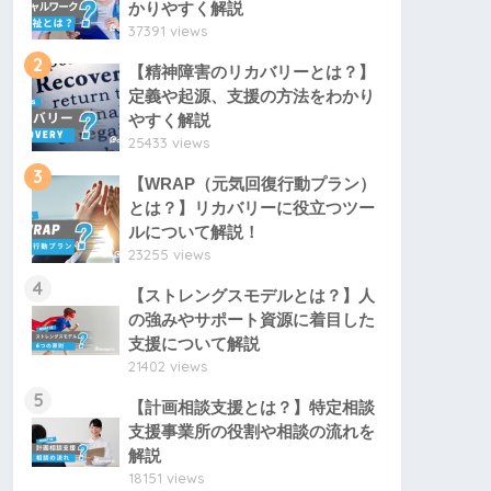
かりやすく解説
37391 views
2
【精神障害のリカバリーとは？】
定義や起源、支援の方法をわかり
やすく解説
25433 views
3
【WRAP（元気回復行動プラン）
とは？】リカバリーに役立つツー
ルについて解説！
23255 views
4
【ストレングスモデルとは？】人
の強みやサポート資源に着目した
支援について解説
21402 views
5
【計画相談支援とは？】特定相談
支援事業所の役割や相談の流れを
解説
18151 views