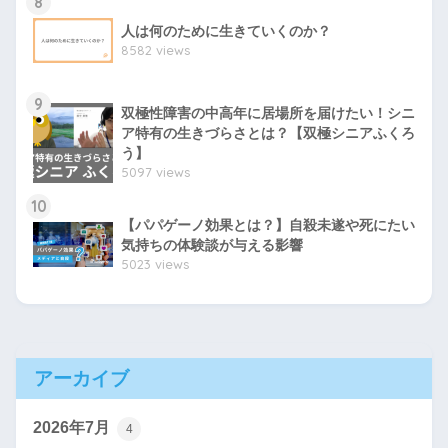
8
人は何のために生きていくのか？
8582 views
9
双極性障害の中高年に居場所を届けたい！シニ
ア特有の生きづらさとは？【双極シニアふくろ
う】
5097 views
10
【パパゲーノ効果とは？】自殺未遂や死にたい
気持ちの体験談が与える影響
5023 views
アーカイブ
2026年7月
4