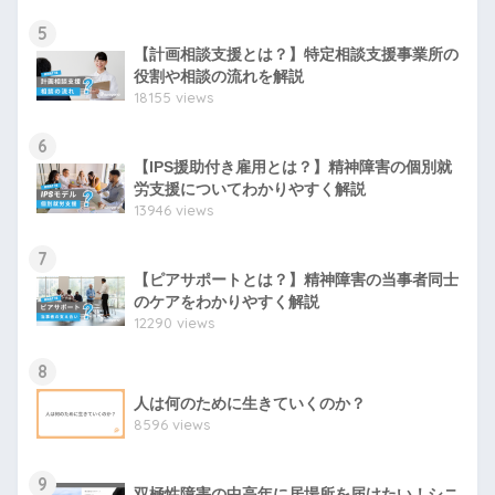
5
【計画相談支援とは？】特定相談支援事業所の
役割や相談の流れを解説
18155 views
6
【IPS援助付き雇用とは？】精神障害の個別就
労支援についてわかりやすく解説
13946 views
7
【ピアサポートとは？】精神障害の当事者同士
のケアをわかりやすく解説
12290 views
8
人は何のために生きていくのか？
8596 views
9
双極性障害の中高年に居場所を届けたい！シニ