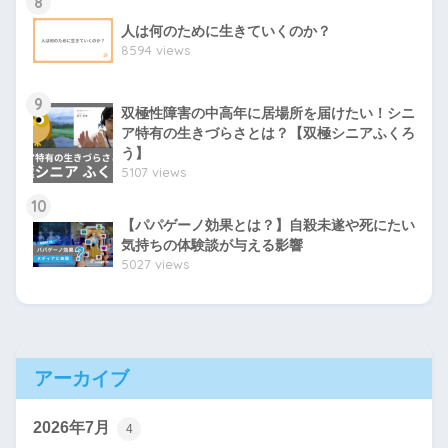
8
人は何のために生きていくのか？
8594 views
9
双極性障害の中高年に居場所を届けたい！シニ
ア特有の生きづらさとは？【双極シニアふくろ
う】
5107 views
10
【パパゲーノ効果とは？】自殺未遂や死にたい
気持ちの体験談が与える影響
5027 views
アーカイブ
2026年7月
4