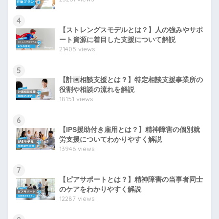
4
【ストレングスモデルとは？】人の強みやサポ
ート資源に着目した支援について解説
21405 views
5
【計画相談支援とは？】特定相談支援事業所の
役割や相談の流れを解説
18151 views
6
【IPS援助付き雇用とは？】精神障害の個別就
労支援についてわかりやすく解説
13946 views
7
【ピアサポートとは？】精神障害の当事者同士
のケアをわかりやすく解説
12287 views