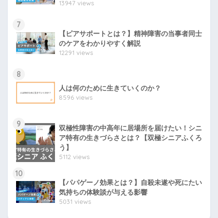
13947 views
7
【ピアサポートとは？】精神障害の当事者同士
のケアをわかりやすく解説
12291 views
8
人は何のために生きていくのか？
8596 views
9
双極性障害の中高年に居場所を届けたい！シニ
ア特有の生きづらさとは？【双極シニアふくろ
う】
5112 views
10
【パパゲーノ効果とは？】自殺未遂や死にたい
気持ちの体験談が与える影響
5031 views