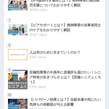
【IPS援助付き雇用とは？】精神障害の個別就
労支援についてわかりやすく解説
13943 views
7
【ピアサポートとは？】精神障害の当事者同士
のケアをわかりやすく解説
12287 views
8
人は何のために生きていくのか？
8591 views
9
双極性障害の中高年に居場所を届けたい！シニ
ア特有の生きづらさとは？【双極シニアふくろ
う】
5104 views
10
【パパゲーノ効果とは？】自殺未遂や死にたい
気持ちの体験談が与える影響
5026 views