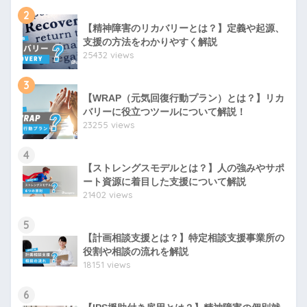
2
【精神障害のリカバリーとは？】定義や起源、
支援の方法をわかりやすく解説
25432 views
3
【WRAP（元気回復行動プラン）とは？】リカ
バリーに役立つツールについて解説！
23255 views
4
【ストレングスモデルとは？】人の強みやサポ
ート資源に着目した支援について解説
21402 views
5
【計画相談支援とは？】特定相談支援事業所の
役割や相談の流れを解説
18151 views
6