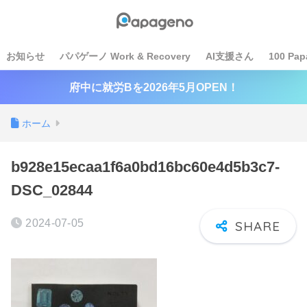
お知らせ
パパゲーノ Work & Recovery
AI支援さん
100 Pap
府中に就労Bを2026年5月OPEN！
ホーム
b928e15ecaa1f6a0bd16bc60e4d5b3c7-
DSC_02844
2024-07-05