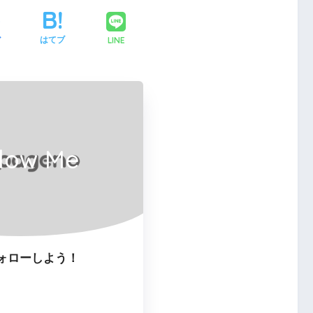
LINE
ア
はてブ
llow Me
ォローしよう！