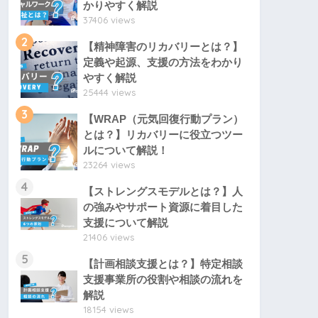
かりやすく解説
37406 views
2
【精神障害のリカバリーとは？】
定義や起源、支援の方法をわかり
やすく解説
25444 views
3
【WRAP（元気回復行動プラン）
とは？】リカバリーに役立つツー
ルについて解説！
23264 views
4
【ストレングスモデルとは？】人
の強みやサポート資源に着目した
支援について解説
21406 views
5
【計画相談支援とは？】特定相談
支援事業所の役割や相談の流れを
解説
18154 views