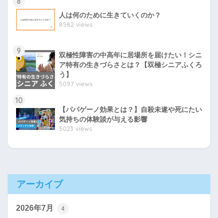
8
人は何のために生きていくのか？
8582 views
9
双極性障害の中高年に居場所を届けたい！シニ
ア特有の生きづらさとは？【双極シニアふくろ
う】
5097 views
10
【パパゲーノ効果とは？】自殺未遂や死にたい
気持ちの体験談が与える影響
5023 views
アーカイブ
2026年7月
4