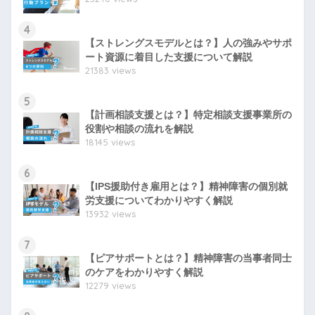
4
【ストレングスモデルとは？】人の強みやサポ
ート資源に着目した支援について解説
21383 views
5
【計画相談支援とは？】特定相談支援事業所の
役割や相談の流れを解説
18145 views
6
【IPS援助付き雇用とは？】精神障害の個別就
労支援についてわかりやすく解説
13932 views
7
【ピアサポートとは？】精神障害の当事者同士
のケアをわかりやすく解説
12279 views