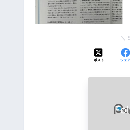
ポスト
シェ
Fo