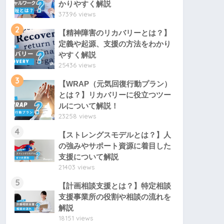
かりやすく解説
37396 views
2
【精神障害のリカバリーとは？】
定義や起源、支援の方法をわかり
やすく解説
25436 views
3
【WRAP（元気回復行動プラン）
とは？】リカバリーに役立つツー
ルについて解説！
23258 views
4
【ストレングスモデルとは？】人
の強みやサポート資源に着目した
支援について解説
21403 views
5
【計画相談支援とは？】特定相談
支援事業所の役割や相談の流れを
解説
18151 views