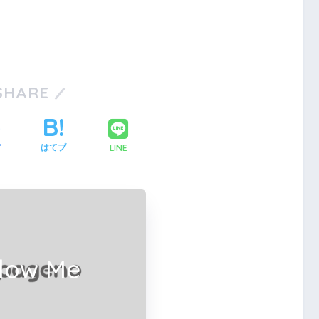
SHARE
LINE
ア
はてブ
llow Me