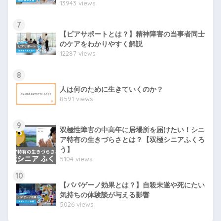
13943 views
7
【ピアサポートとは？】精神障害の当事者同士
のケアをわかりやすく解説
12287 views
8
人は何のために生きていくのか？
8591 views
9
双極性障害の中高年に居場所を届けたい！シニ
ア特有の生きづらさとは？【双極シニアふくろ
う】
5104 views
10
【パパゲーノ効果とは？】自殺未遂や死にたい
気持ちの体験談が与える影響
5026 views