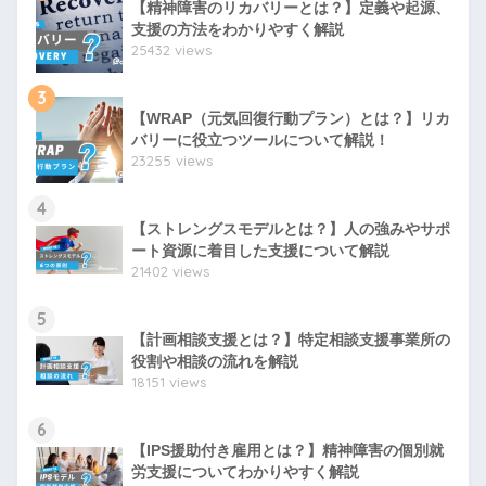
【精神障害のリカバリーとは？】定義や起源、
支援の方法をわかりやすく解説
25432 views
3
【WRAP（元気回復行動プラン）とは？】リカ
バリーに役立つツールについて解説！
23255 views
4
【ストレングスモデルとは？】人の強みやサポ
ート資源に着目した支援について解説
21402 views
5
【計画相談支援とは？】特定相談支援事業所の
役割や相談の流れを解説
18151 views
6
【IPS援助付き雇用とは？】精神障害の個別就
労支援についてわかりやすく解説