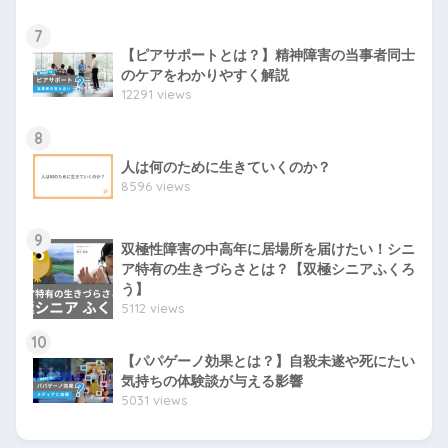
7
【ピアサポートとは？】精神障害の当事者同士
のケアをわかりやすく解説
12291 views
8
人は何のために生きていくのか？
8596 views
9
双極性障害の中高年に居場所を届けたい！シニ
ア特有の生きづらさとは？【双極シニアふくろ
う】
5112 views
10
【パパゲーノ効果とは？】自殺未遂や死にたい
気持ちの体験談が与える影響
5031 views