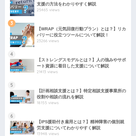
支援の方法をわかりやすく解説
25465 views
3
【WRAP（元気回復行動プラン）とは？】リカ
バリーに役立つツールについて解説！
23266 views
4
【ストレングスモデルとは？】人の強みやサポ
ート資源に着目した支援について解説
21413 views
5
【計画相談支援とは？】特定相談支援事業所の
役割や相談の流れを解説
18155 views
6
【IPS援助付き雇用とは？】精神障害の個別就
労支援についてわかりやすく解説
13948 views