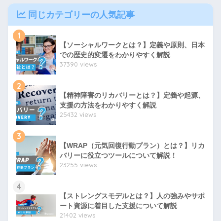
同じカテゴリーの人気記事
1
【ソーシャルワークとは？】定義や原則、日本
での歴史的変遷をわかりやすく解説
37390 views
2
【精神障害のリカバリーとは？】定義や起源、
支援の方法をわかりやすく解説
25432 views
3
【WRAP（元気回復行動プラン）とは？】リカ
バリーに役立つツールについて解説！
23255 views
4
【ストレングスモデルとは？】人の強みやサポ
ート資源に着目した支援について解説
21402 views