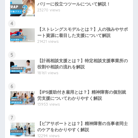
バリーに役立つツールについて解説！
23270 views
4
【ストレングスモデルとは？】人の強みやサポ
ート資源に着目した支援について解説
21421 views
5
【計画相談支援とは？】特定相談支援事業所の
役割や相談の流れを解説
18161 views
6
【IPS援助付き雇用とは？】精神障害の個別就
労支援についてわかりやすく解説
13953 views
7
【ピアサポートとは？】精神障害の当事者同士
のケアをわかりやすく解説
12294 views