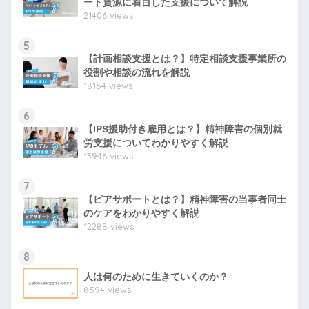
ート資源に着目した支援について解説
21406 views
5
【計画相談支援とは？】特定相談支援事業所の
役割や相談の流れを解説
18154 views
6
【IPS援助付き雇用とは？】精神障害の個別就
労支援についてわかりやすく解説
13946 views
7
【ピアサポートとは？】精神障害の当事者同士
のケアをわかりやすく解説
12288 views
8
人は何のために生きていくのか？
8594 views