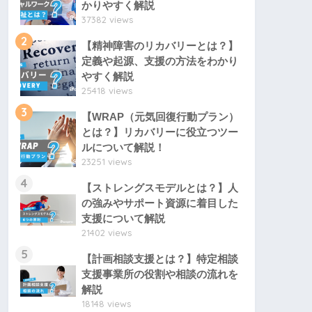
かりやすく解説
37382 views
2
【精神障害のリカバリーとは？】
定義や起源、支援の方法をわかり
やすく解説
25418 views
3
【WRAP（元気回復行動プラン）
とは？】リカバリーに役立つツー
ルについて解説！
23251 views
4
【ストレングスモデルとは？】人
の強みやサポート資源に着目した
支援について解説
21402 views
5
【計画相談支援とは？】特定相談
支援事業所の役割や相談の流れを
解説
18148 views