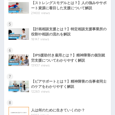
【ストレングスモデルとは？】人の強みやサポ
ート資源に着目した支援について解説
21400 views
5
【計画相談支援とは？】特定相談支援事業所の
役割や相談の流れを解説
18147 views
6
【IPS援助付き雇用とは？】精神障害の個別就
労支援についてわかりやすく解説
13937 views
7
【ピアサポートとは？】精神障害の当事者同士
のケアをわかりやすく解説
12283 views
8
人は何のために生きていくのか？
8582 views