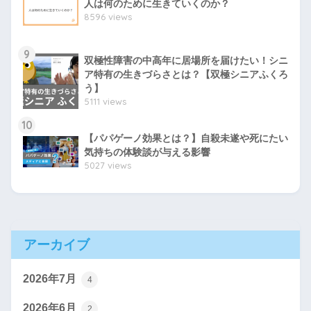
人は何のために生きていくのか？
8596 views
9
双極性障害の中高年に居場所を届けたい！シニ
ア特有の生きづらさとは？【双極シニアふくろ
う】
5111 views
10
【パパゲーノ効果とは？】自殺未遂や死にたい
気持ちの体験談が与える影響
5027 views
アーカイブ
2026年7月
4
2026年6月
2