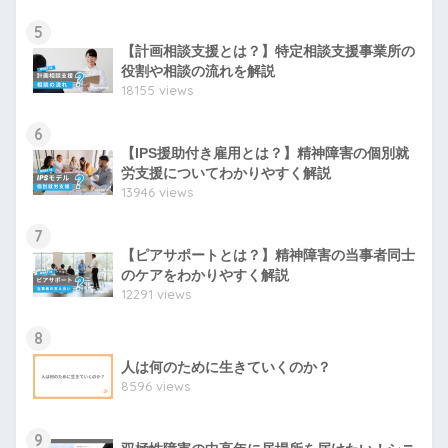
5
【計画相談支援とは？】特定相談支援事業所の
役割や相談の流れを解説
18155 views
6
【IPS援助付き雇用とは？】精神障害の個別就
労支援についてわかりやすく解説
13946 views
7
【ピアサポートとは？】精神障害の当事者同士
のケアをわかりやすく解説
12291 views
8
人は何のために生きていくのか？
8596 views
9