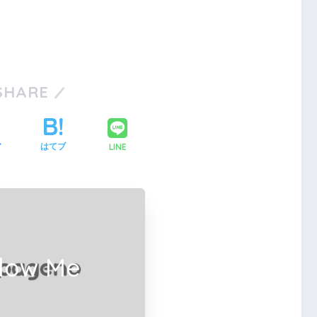
SHARE
LINE
ア
はてブ
llow Me