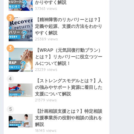
かりやすく解説
37363 views
2
【精神障害のリカバリーとは？】
定義や起源、支援の方法をわかり
やすく解説
25389 views
3
【WRAP（元気回復行動プラン）
とは？】リカバリーに役立つツー
ルについて解説！
23239 views
4
【ストレングスモデルとは？】人
の強みやサポート資源に着目した
支援について解説
21379 views
5
【計画相談支援とは？】特定相談
支援事業所の役割や相談の流れを
解説
18145 views