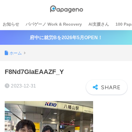
お知らせ
パパゲーノ Work & Recovery
AI支援さん
100 Pap
府中に就労Bを2026年5月OPEN！
ホーム
F8Nd7GIaEAAZF_Y
2023-12-31