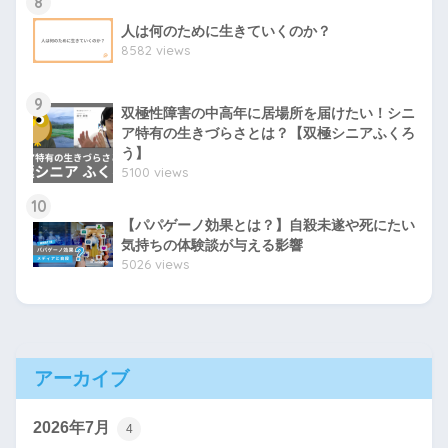
8
人は何のために生きていくのか？
8582 views
9
双極性障害の中高年に居場所を届けたい！シニ
ア特有の生きづらさとは？【双極シニアふくろ
う】
5100 views
10
【パパゲーノ効果とは？】自殺未遂や死にたい
気持ちの体験談が与える影響
5026 views
アーカイブ
2026年7月
4