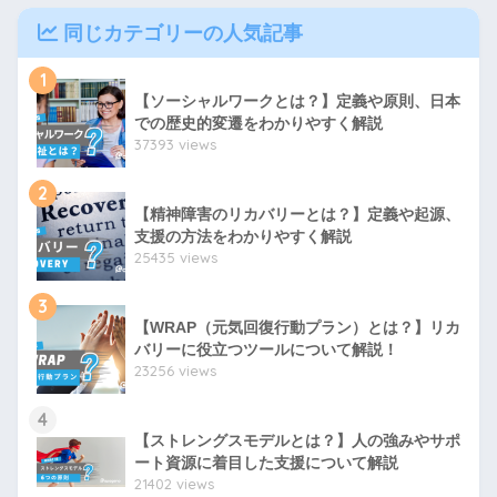
同じカテゴリーの人気記事
1
【ソーシャルワークとは？】定義や原則、日本
での歴史的変遷をわかりやすく解説
37393 views
2
【精神障害のリカバリーとは？】定義や起源、
支援の方法をわかりやすく解説
25435 views
3
【WRAP（元気回復行動プラン）とは？】リカ
バリーに役立つツールについて解説！
23256 views
4
【ストレングスモデルとは？】人の強みやサポ
ート資源に着目した支援について解説
21402 views