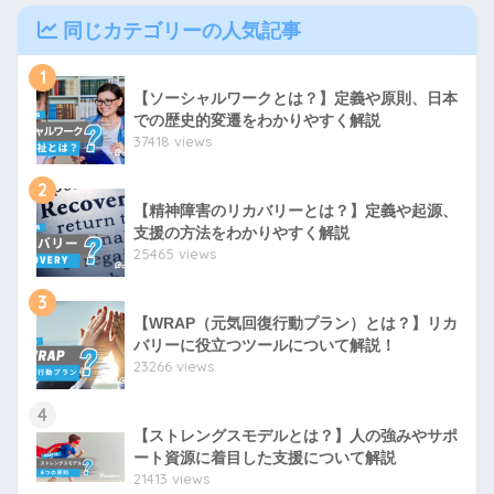
同じカテゴリーの人気記事
1
【ソーシャルワークとは？】定義や原則、日本
での歴史的変遷をわかりやすく解説
37418 views
2
【精神障害のリカバリーとは？】定義や起源、
支援の方法をわかりやすく解説
25465 views
3
【WRAP（元気回復行動プラン）とは？】リカ
バリーに役立つツールについて解説！
23266 views
4
【ストレングスモデルとは？】人の強みやサポ
ート資源に着目した支援について解説
21413 views