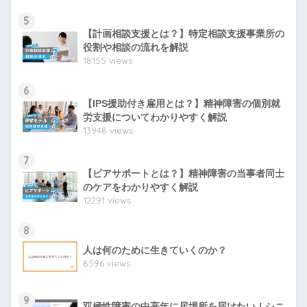
5
【計画相談支援とは？】特定相談支援事業所の
役割や相談の流れを解説
18155 views
6
【IPS援助付き雇用とは？】精神障害の個別就
労支援についてわかりやすく解説
13948 views
7
【ピアサポートとは？】精神障害の当事者同士
のケアをわかりやすく解説
12291 views
8
人は何のために生きていくのか？
8596 views
9
双極性障害の中高年に居場所を届けたい！シニ