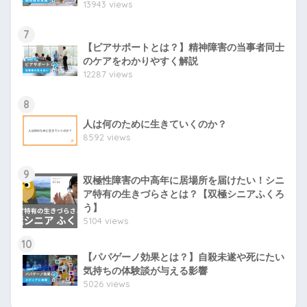
13943 views
7
【ピアサポートとは？】精神障害の当事者同士
のケアをわかりやすく解説
12287 views
8
人は何のために生きていくのか？
8592 views
9
双極性障害の中高年に居場所を届けたい！シニ
ア特有の生きづらさとは？【双極シニアふくろ
う】
5104 views
10
【パパゲーノ効果とは？】自殺未遂や死にたい
気持ちの体験談が与える影響
5026 views