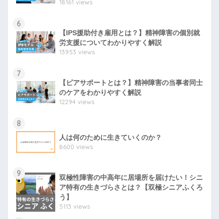
18161 views
6
【IPS援助付き雇用とは？】精神障害の個別就
労支援についてわかりやすく解説
13953 views
7
【ピアサポートとは？】精神障害の当事者同士
のケアをわかりやすく解説
12294 views
8
人は何のために生きていくのか？
8600 views
9
双極性障害の中高年に居場所を届けたい！シニ
ア特有の生きづらさとは？【双極シニアふくろ
う】
5113 views