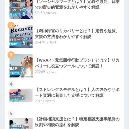
【ソーシャルワークとは？】定義や原則、日本
での歴史的変遷をわかりやすく解説
37430 views
2
【精神障害のリカバリーとは？】定義や起源、
支援の方法をわかりやすく解説
25478 views
3
【WRAP（元気回復行動プラン）とは？】リカ
バリーに役立つツールについて解説！
23269 views
4
【ストレングスモデルとは？】人の強みやサポ
ート資源に着目した支援について解説
21421 views
5
【計画相談支援とは？】特定相談支援事業所の
役割や相談の流れを解説