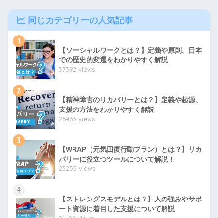
同じカテゴリーの人気記事
1
【ソーシャルワークとは？】定義や原則、日本
での歴史的変遷をわかりやすく解説
37392 views
2
【精神障害のリカバリーとは？】定義や起源、
支援の方法をわかりやすく解説
25433 views
3
【WRAP（元気回復行動プラン）とは？】リカ
バリーに役立つツールについて解説！
23255 views
4
【ストレングスモデルとは？】人の強みやサポ
ート資源に着目した支援について解説
21402 views