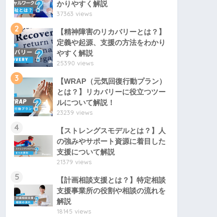
かりやすく解説
37363 views
2
【精神障害のリカバリーとは？】
定義や起源、支援の方法をわかり
やすく解説
25390 views
3
【WRAP（元気回復行動プラン）
とは？】リカバリーに役立つツー
ルについて解説！
23239 views
4
【ストレングスモデルとは？】人
の強みやサポート資源に着目した
支援について解説
21379 views
5
【計画相談支援とは？】特定相談
支援事業所の役割や相談の流れを
解説
18145 views