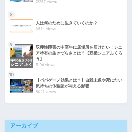
12287 views
8
人は何のために生きていくのか？
8594 views
9
双極性障害の中高年に居場所を届けたい！シニ
ア特有の生きづらさとは？【双極シニアふくろ
う】
5106 views
10
【パパゲーノ効果とは？】自殺未遂や死にたい
気持ちの体験談が与える影響
5027 views
アーカイブ