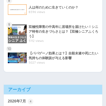
8
人は何のために生きていくのか？
8596 views
9
双極性障害の中高年に居場所を届けたい！シニ
ア特有の生きづらさとは？【双極シニアふくろ
う】
5112 views
10
【パパゲーノ効果とは？】自殺未遂や死にたい
気持ちの体験談が与える影響
5027 views
アーカイブ
2026年7月
4