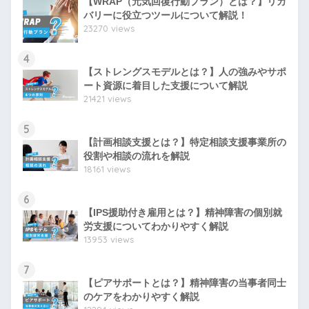
【WRAP（元気回復行動プラン）とは？】リカ
バリーに役立つツールについて解説！
23270 views
4
【ストレングスモデルとは？】人の強みやサポ
ート資源に着目した支援について解説
21421 views
5
【計画相談支援とは？】特定相談支援事業所の
役割や相談の流れを解説
18161 views
6
【IPS援助付き雇用とは？】精神障害の個別就
労支援についてわかりやすく解説
13953 views
7
【ピアサポートとは？】精神障害の当事者同士
のケアをわかりやすく解説