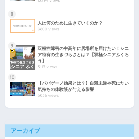
12294 views
8
人は何のために生きていくのか？
8600 views
9
双極性障害の中高年に居場所を届けたい！シニ
ア特有の生きづらさとは？【双極シニアふくろ
う】
5113 views
10
【パパゲーノ効果とは？】自殺未遂や死にたい
気持ちの体験談が与える影響
5036 views
アーカイブ