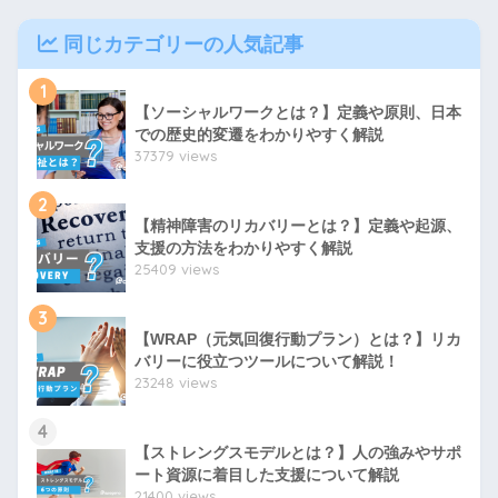
同じカテゴリーの人気記事
1
【ソーシャルワークとは？】定義や原則、日本
での歴史的変遷をわかりやすく解説
37379 views
2
【精神障害のリカバリーとは？】定義や起源、
支援の方法をわかりやすく解説
25409 views
3
【WRAP（元気回復行動プラン）とは？】リカ
バリーに役立つツールについて解説！
23248 views
4
【ストレングスモデルとは？】人の強みやサポ
ート資源に着目した支援について解説
21400 views