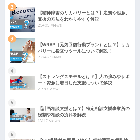
2
【精神障害のリカバリーとは？】定義や起源、
支援の方法をわかりやすく解説
25405 views
3
【WRAP（元気回復行動プラン）とは？】リカ
バリーに役立つツールについて解説！
23248 views
4
【ストレングスモデルとは？】人の強みやサポ
ート資源に着目した支援について解説
21393 views
5
【計画相談支援とは？】特定相談支援事業所の
役割や相談の流れを解説
18147 views
6