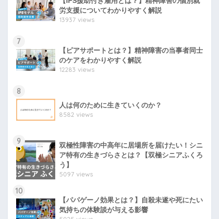
【IPS援助付き雇用とは？】精神障害の個別就
労支援についてわかりやすく解説
13937 views
7
【ピアサポートとは？】精神障害の当事者同士
のケアをわかりやすく解説
12283 views
8
人は何のために生きていくのか？
8582 views
9
双極性障害の中高年に居場所を届けたい！シニ
ア特有の生きづらさとは？【双極シニアふくろ
う】
5097 views
10
【パパゲーノ効果とは？】自殺未遂や死にたい
気持ちの体験談が与える影響
5025 views