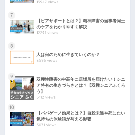
13947 views
7
【ピアサポートとは？】精神障害の当事者同士
のケアをわかりやすく解説
12291 views
8
人は何のために生きていくのか？
8596 views
9
双極性障害の中高年に居場所を届けたい！シニ
ア特有の生きづらさとは？【双極シニアふくろ
う】
5112 views
10
【パパゲーノ効果とは？】自殺未遂や死にたい
気持ちの体験談が与える影響
5031 views