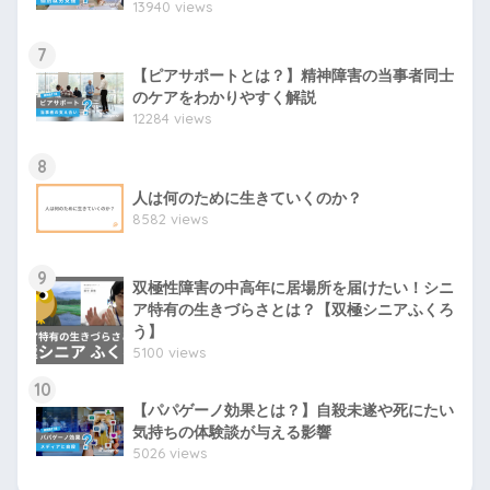
13940 views
7
【ピアサポートとは？】精神障害の当事者同士
のケアをわかりやすく解説
12284 views
8
人は何のために生きていくのか？
8582 views
9
双極性障害の中高年に居場所を届けたい！シニ
ア特有の生きづらさとは？【双極シニアふくろ
う】
5100 views
10
【パパゲーノ効果とは？】自殺未遂や死にたい
気持ちの体験談が与える影響
5026 views