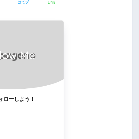
LINE
ア
はてブ
llow Me
ォローしよう！