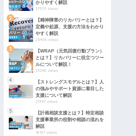
かりやすく解説
37375 views
2
【精神障害のリカバリーとは？】
定義や起源、支援の方法をわかり
やすく解説
25406 views
3
【WRAP（元気回復行動プラン）
とは？】リカバリーに役立つツー
ルについて解説！
23248 views
4
【ストレングスモデルとは？】人
の強みやサポート資源に着目した
支援について解説
21397 views
5
【計画相談支援とは？】特定相談
支援事業所の役割や相談の流れを
解説
18147 views