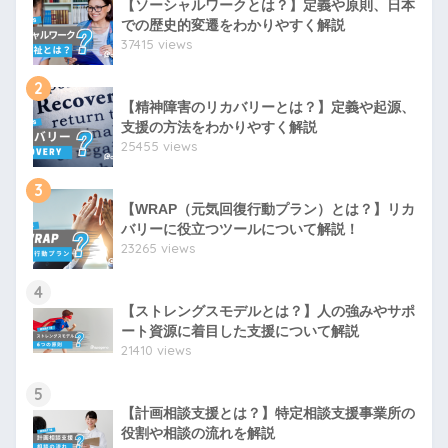
【ソーシャルワークとは？】定義や原則、日本
での歴史的変遷をわかりやすく解説
37415 views
2
【精神障害のリカバリーとは？】定義や起源、
支援の方法をわかりやすく解説
25455 views
3
【WRAP（元気回復行動プラン）とは？】リカ
バリーに役立つツールについて解説！
23265 views
4
【ストレングスモデルとは？】人の強みやサポ
ート資源に着目した支援について解説
21410 views
5
【計画相談支援とは？】特定相談支援事業所の
役割や相談の流れを解説