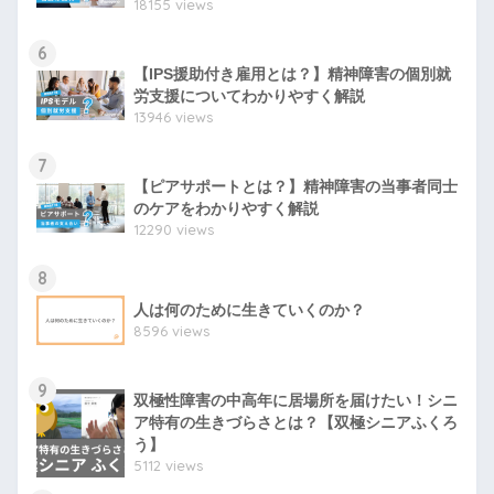
18155 views
6
【IPS援助付き雇用とは？】精神障害の個別就
労支援についてわかりやすく解説
13946 views
7
【ピアサポートとは？】精神障害の当事者同士
のケアをわかりやすく解説
12290 views
8
人は何のために生きていくのか？
8596 views
9
双極性障害の中高年に居場所を届けたい！シニ
ア特有の生きづらさとは？【双極シニアふくろ
う】
5112 views