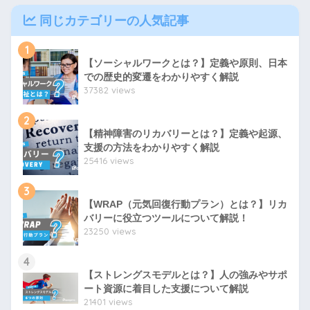
同じカテゴリーの人気記事
1
【ソーシャルワークとは？】定義や原則、日本
での歴史的変遷をわかりやすく解説
37382 views
2
【精神障害のリカバリーとは？】定義や起源、
支援の方法をわかりやすく解説
25416 views
3
【WRAP（元気回復行動プラン）とは？】リカ
バリーに役立つツールについて解説！
23250 views
4
【ストレングスモデルとは？】人の強みやサポ
ート資源に着目した支援について解説
21401 views