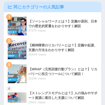
同じカテゴリーの人気記事
1
【ソーシャルワークとは？】定義や原則、日本
での歴史的変遷をわかりやすく解説
37379 views
2
【精神障害のリカバリーとは？】定義や起源、
支援の方法をわかりやすく解説
25409 views
3
【WRAP（元気回復行動プラン）とは？】リカ
バリーに役立つツールについて解説！
23248 views
4
【ストレングスモデルとは？】人の強みやサポ
ート資源に着目した支援について解説
21400 views