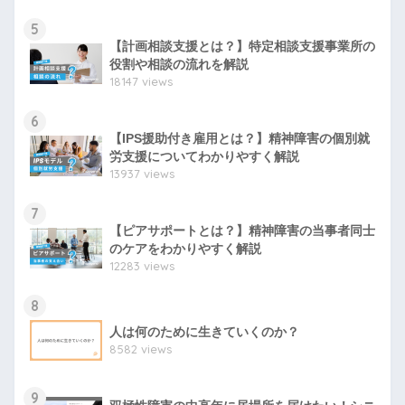
5
【計画相談支援とは？】特定相談支援事業所の
役割や相談の流れを解説
18147 views
6
【IPS援助付き雇用とは？】精神障害の個別就
労支援についてわかりやすく解説
13937 views
7
【ピアサポートとは？】精神障害の当事者同士
のケアをわかりやすく解説
12283 views
8
人は何のために生きていくのか？
8582 views
9