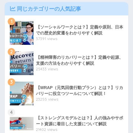
同じカテゴリーの人気記事
1
【ソーシャルワークとは？】定義や原則、日本
での歴史的変遷をわかりやすく解説
37391 views
2
【精神障害のリカバリーとは？】定義や起源、
支援の方法をわかりやすく解説
25433 views
3
【WRAP（元気回復行動プラン）とは？】リカ
バリーに役立つツールについて解説！
23255 views
4
【ストレングスモデルとは？】人の強みやサポ
ート資源に着目した支援について解説
21402 views