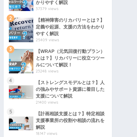
かりやすく解説
37379 views
2
【精神障害のリカバリーとは？】
定義や起源、支援の方法をわかり
やすく解説
25409 views
3
【WRAP（元気回復行動プラン）
とは？】リカバリーに役立つツー
ルについて解説！
23248 views
4
【ストレングスモデルとは？】人
の強みやサポート資源に着目した
支援について解説
21400 views
5
【計画相談支援とは？】特定相談
支援事業所の役割や相談の流れを
解説
18147 views