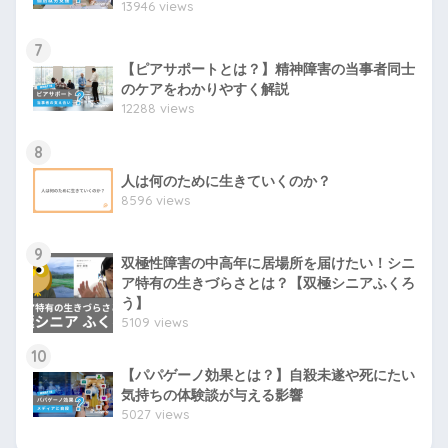
13946 views
7
【ピアサポートとは？】精神障害の当事者同士
のケアをわかりやすく解説
12288 views
8
人は何のために生きていくのか？
8596 views
9
双極性障害の中高年に居場所を届けたい！シニ
ア特有の生きづらさとは？【双極シニアふくろ
う】
5109 views
10
【パパゲーノ効果とは？】自殺未遂や死にたい
気持ちの体験談が与える影響
5027 views