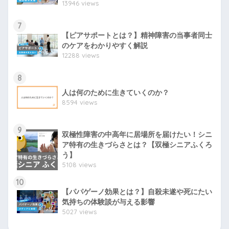
13946 views
7
【ピアサポートとは？】精神障害の当事者同士
のケアをわかりやすく解説
12288 views
8
人は何のために生きていくのか？
8594 views
9
双極性障害の中高年に居場所を届けたい！シニ
ア特有の生きづらさとは？【双極シニアふくろ
う】
5108 views
10
【パパゲーノ効果とは？】自殺未遂や死にたい
気持ちの体験談が与える影響
5027 views