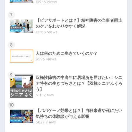
13946 views
7
【ピアサポートとは？】精神障害の当事者同士
のケアをわかりやすく解説
12288 views
8
人は何のために生きていくのか？
8596 views
9
双極性障害の中高年に居場所を届けたい！シニ
ア特有の生きづらさとは？【双極シニアふくろ
う】
5111 views
10
【パパゲーノ効果とは？】自殺未遂や死にたい
気持ちの体験談が与える影響
5027 views