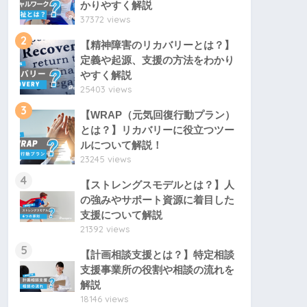
かりやすく解説
37372 views
2
【精神障害のリカバリーとは？】
定義や起源、支援の方法をわかり
やすく解説
25403 views
3
【WRAP（元気回復行動プラン）
とは？】リカバリーに役立つツー
ルについて解説！
23245 views
4
【ストレングスモデルとは？】人
の強みやサポート資源に着目した
支援について解説
21392 views
5
【計画相談支援とは？】特定相談
支援事業所の役割や相談の流れを
解説
18146 views