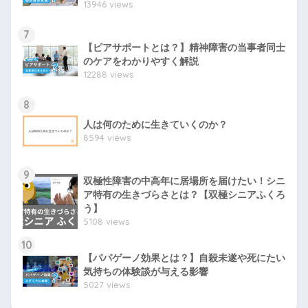
13946 views
7
【ピアサポートとは？】精神障害の当事者同士
のケアをわかりやすく解説
12288 views
8
人は何のために生きていくのか？
8594 views
9
双極性障害の中高年に居場所を届けたい！シニ
ア特有の生きづらさとは？【双極シニアふくろ
う】
5108 views
10
【パパゲーノ効果とは？】自殺未遂や死にたい
気持ちの体験談が与える影響
5027 views