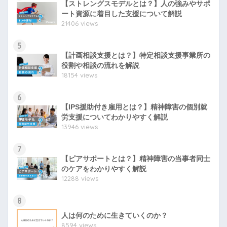
【ストレングスモデルとは？】人の強みやサポ
ート資源に着目した支援について解説
21406 views
5
【計画相談支援とは？】特定相談支援事業所の
役割や相談の流れを解説
18154 views
6
【IPS援助付き雇用とは？】精神障害の個別就
労支援についてわかりやすく解説
13946 views
7
【ピアサポートとは？】精神障害の当事者同士
のケアをわかりやすく解説
12288 views
8
人は何のために生きていくのか？
8594 views