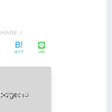
SHARE
LINE
ア
はてブ
llow Me