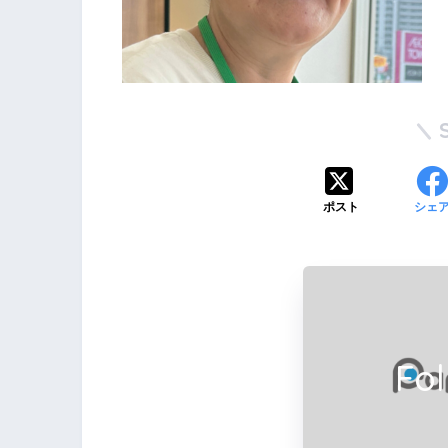
ポスト
シェ
Fo