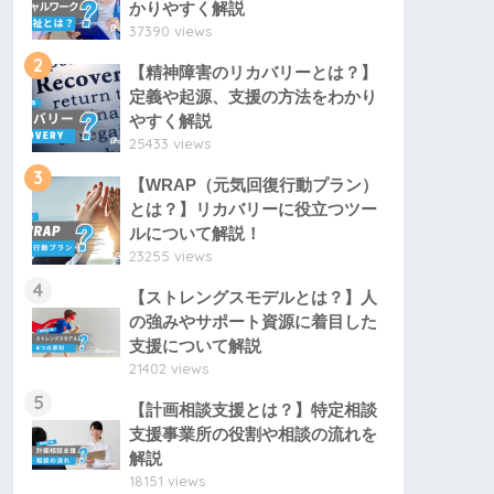
かりやすく解説
37390 views
2
【精神障害のリカバリーとは？】
定義や起源、支援の方法をわかり
やすく解説
25433 views
3
【WRAP（元気回復行動プラン）
とは？】リカバリーに役立つツー
ルについて解説！
23255 views
4
【ストレングスモデルとは？】人
の強みやサポート資源に着目した
支援について解説
21402 views
5
【計画相談支援とは？】特定相談
支援事業所の役割や相談の流れを
解説
18151 views